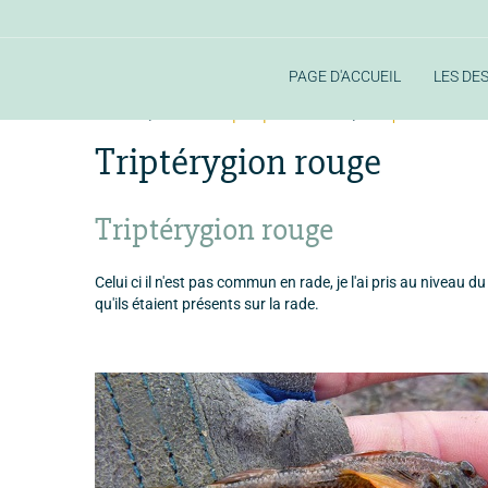
PAGE D'ACCUEIL
LES DE
Accueil
la faune aquatique de la rade
les poissons de la 
Triptérygion rouge
Triptérygion rouge
Celui ci il n'est pas commun en rade, je l'ai pris au niveau d
qu'ils étaient présents sur la rade.