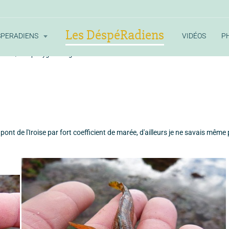
Les DéspéRadiens
SPERADIENS
VIDÉOS
P
rade
Triptérygion rouge
u pont de l'Iroise par fort coefficient de marée, d'ailleurs je ne savais même