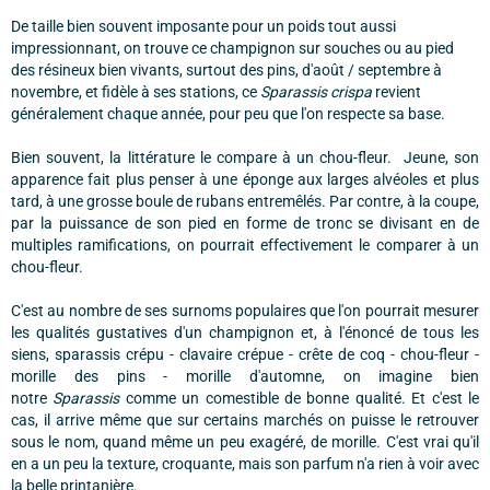
De taille bien souvent imposante pour un poids tout aussi
impressionnant, on trouve ce champignon sur souches ou au pied
des résineux bien vivants, surtout des pins, d'août / septembre à
novembre, et fidèle à ses stations, ce
Sparassis crispa
revient
généralement chaque année, pour peu que l'on respecte sa base.
Bien souvent, la littérature le compare à un chou-fleur. Jeune, son
apparence fait plus penser à une éponge aux larges alvéoles et plus
tard, à une grosse boule de rubans entremêlés. Par contre, à la coupe,
par la puissance de son pied en forme de tronc se divisant en de
multiples ramifications, on pourrait effectivement le comparer à un
chou-fleur.
C'est au nombre de ses surnoms populaires que l'on pourrait mesurer
les qualités gustatives d'un champignon et, à l'énoncé de tous les
siens, sparassis crépu - clavaire crépue - crête de coq - chou-fleur -
morille des pins - morille d'automne, on imagine bien
notre
Sparassis
comme un comestible de bonne qualité. Et c'est le
cas, il arrive même que sur certains marchés on puisse le retrouver
sous le nom, quand même un peu exagéré, de morille. C'est vrai qu'il
en a un peu la texture, croquante, mais son parfum n'a rien à voir avec
la belle printanière.