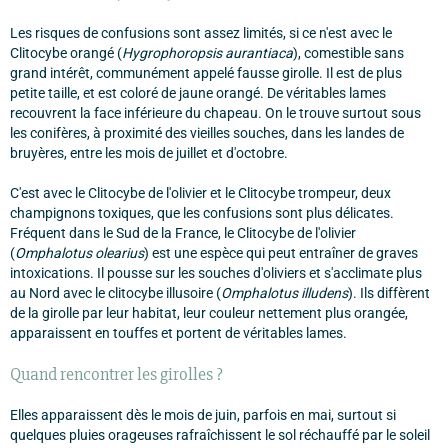
Les risques de confusions sont assez limités, si ce n'est avec le
Clitocybe orangé (
Hygrophoropsis aurantiaca
), comestible sans
grand intérêt, communément appelé fausse girolle. Il est de plus
petite taille, et est coloré de jaune orangé. De véritables lames
recouvrent la face inférieure du chapeau. On le trouve surtout sous
les conifères, à proximité des vieilles souches, dans les landes de
bruyères, entre les mois de juillet et d'octobre.
C'est avec le Clitocybe de l'olivier et le Clitocybe trompeur, deux
champignons toxiques, que les confusions sont plus délicates.
Fréquent dans le Sud de la France, le Clitocybe de l'olivier
(
Omphalotus olearius
) est une espèce qui peut entraîner de graves
intoxications. Il pousse sur les souches d'oliviers et s'acclimate plus
au Nord avec le clitocybe illusoire (
Omphalotus illudens
). Ils diffèrent
de la girolle par leur habitat, leur couleur nettement plus orangée,
apparaissent en touffes et portent de véritables lames.
Quand rencontrer les girolles ?
Elles apparaissent dès le mois de juin, parfois en mai, surtout si
quelques pluies orageuses rafraîchissent le sol réchauffé par le soleil