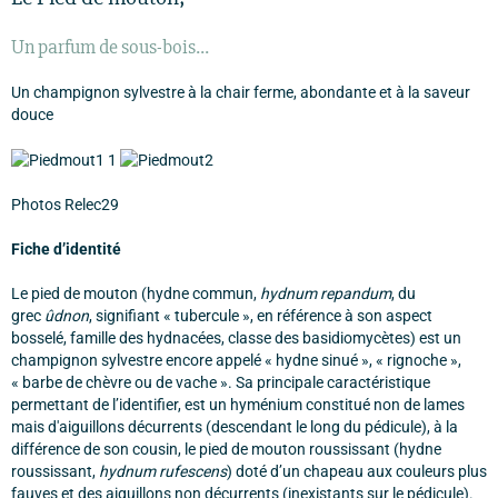
Un parfum de sous-bois…
Un champignon sylvestre à la chair ferme, abondante et à la saveur
douce
Photos Relec29
Fiche d’identité
Le pied de mouton (hydne commun,
hydnum repandum
, du
grec
ûdnon
, signifiant « tubercule », en référence à son aspect
bosselé, famille des hydnacées, classe des basidiomycètes) est un
champignon sylvestre encore appelé « hydne sinué », « rignoche »,
« barbe de chèvre ou de vache ». Sa principale caractéristique
permettant de l’identifier, est un hyménium constitué non de lames
mais d'aiguillons décurrents (descendant le long du pédicule), à la
différence de son cousin, le pied de mouton roussissant (hydne
roussissant,
hydnum rufescens
) doté d’un chapeau aux couleurs plus
fauves et des aiguillons non décurrents (inexistants sur le pédicule).