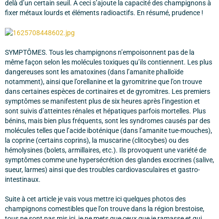
delà d’un certain seuil. À ceci s’ajoute la capacité des champignons à
fixer métaux lourds et éléments radioactifs. En résumé, prudence !
SYMPTÔMES. Tous les champignons n’empoisonnent pas de la
même façon selon les molécules toxiques qu’ils contiennent. Les plus
dangereuses sont les amatoxines (dans l’amanite phalloïde
notamment), ainsi que l’orellanine et la gyromitrine que l’on trouve
dans certaines espèces de cortinaires et de gyromitres. Les premiers
symptômes se manifestent plus de six heures après l’ingestion et
sont suivis d’atteintes rénales et hépatiques parfois mortelles. Plus
bénins, mais bien plus fréquents, sont les syndromes causés par des
molécules telles que l’acide iboténique (dans l’amanite tue-mouches),
la coprine (certains coprins), la muscarine (clitocybes) ou des
hémolysines (bolets, armillaires, etc.). Ils provoquent une variété de
symptômes comme une hypersécrétion des glandes exocrines (salive,
sueur, larmes) ainsi que des troubles cardiovasculaires et gastro-
intestinaux.
Suite à cet article je vais vous mettre ici quelques photos des
champignons comestibles que l'on trouve dans la région brestoise,
tous ne sont pas mis ici, je ne mets que ceux que je ramasse et qui