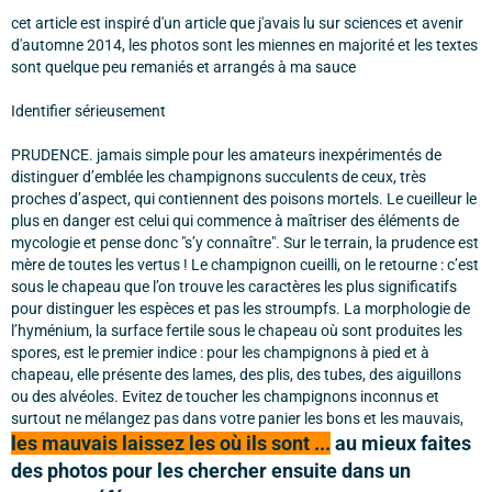
cet article est inspiré d'un article que j'avais lu sur sciences et avenir
d'automne 2014, les photos sont les miennes en majorité et les textes
sont quelque peu remaniés et arrangés à ma sauce
Identifier sérieusement
PRUDENCE. jamais simple pour les amateurs inexpérimentés de
distinguer d’emblée les champignons succulents de ceux, très
proches d’aspect, qui contiennent des poisons mortels. Le cueilleur le
plus en danger est celui qui commence à maîtriser des éléments de
mycologie et pense donc "s’y connaître". Sur le terrain, la prudence est
mère de toutes les vertus ! Le champignon cueilli, on le retourne : c’est
sous le chapeau que l’on trouve les caractères les plus significatifs
pour distinguer les espèces et pas les stroumpfs. La morphologie de
l’hyménium, la surface fertile sous le chapeau où sont produites les
spores, est le premier indice : pour les champignons à pied et à
chapeau, elle présente des lames, des plis, des tubes, des aiguillons
ou des alvéoles. Evitez de toucher les champignons inconnus et
surtout ne mélangez pas dans votre panier les bons et les mauvais,
les mauvais laissez les où ils sont ...
au mieux faites
des photos pour les chercher ensuite dans un