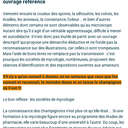
ouvrage référence
Viennent ensuite la couleur des spores, la silhouette, les volves, les
écailles, les anneaux, la consistance, l’odeur... et bien d’autres
éléments dont certains ne sont observables qu’au microscope.
Autant dire qu’il s’agit d’un véritable apprentissage, difficile à mener
en autodidacte. Il n’est donc pas inutile de partir avec un ouvrage
descriptif qui propose une démarche déductive et ne fonde pas la
reconnaissance sur des illustrations, car celles-ci sont trompeuses.
Mais l’aide de bons livres ne remplace pas la transmission : c’est
pourquoi les sociétés de mycologie, nombreuses, proposent des
séances d’identification et des expositions ouvertes aux amateurs.
S'il n'y a qu'un conseil à donner, on ne ramasse que ceux que l'on
connait et reconnait, le moindre doute et on laisse le champignon
où il est !!!
Le bon réflexe : les sociétés de mycologie
La connaissance des champignons n’est plus ce qu’elle était... Si une
formation à la mycologie figure encore au programme des études de
pharmacie, elle varie beaucoup d’une université à l’autre. Du coup, les