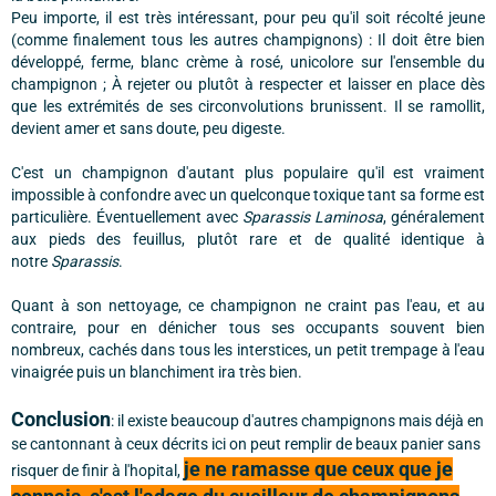
Peu importe, il est très intéressant, pour peu qu'il soit récolté jeune
(comme finalement tous les autres champignons) : Il doit être bien
développé, ferme, blanc crème à rosé, unicolore sur l'ensemble du
champignon ; À rejeter ou plutôt à respecter et laisser en place dès
que les extrémités de ses circonvolutions brunissent. Il se ramollit,
devient amer et sans doute, peu digeste.
C'est un champignon d'autant plus populaire qu'il est vraiment
impossible à confondre avec un quelconque toxique tant sa forme est
particulière. Éventuellement avec
Sparassis Laminosa
, généralement
aux pieds des feuillus, plutôt rare et de qualité identique à
notre
Sparassis
.
Quant à son nettoyage, ce champignon ne craint pas l'eau, et au
contraire, pour en dénicher tous ses occupants souvent bien
nombreux, cachés dans tous les interstices, un petit trempage à l'eau
vinaigrée puis un blanchiment ira très bien.
Conclusion
: il existe beaucoup d'autres champignons mais déjà en
se cantonnant à ceux décrits ici on peut remplir de beaux panier sans
je ne ramasse que ceux que je
risquer de finir à l'hopital,