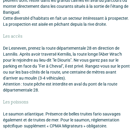
peuvent donc rester dans les grands calmes en aval du parcours ou
monter directement dans les courants situés à la sortie de l’étang de
Baniguel.
Cette diversité d’habitats en fait un secteur intéressant à prospecter.
La prospection est aisée en pêchant depuis la rive droite.
Les accès
De Lesneven, prenez la route départementale 28 en direction de
Lannilis. Après avoir traversé Kernilis, la route longe l'Aber Wrac'h
pour le rejoindre au lieu-dit "le Diouris". Ne vous garez pas sur le
parking en face du "Fer à Cheval", il est privé. Rangez-vous sur le pont
ou sur les bas-côtés de la route, une centaine de mètres avant
d'arriver au moulin (3-4 véhicules).
Attention : toute pêche est interdite en aval du pont de la route
départementale 28.
Les poissons
Le saumon atlantique. Présence de belles truites fario sauvages
également et de truites de mer. Pour le saumon, réglementation
spécifique- supplément « CPMA Migrateurs » obligatoire.