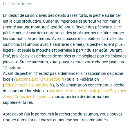
Les techniques
En début de saison, avec des débits assez forts, la pêche au lancer
est la plus productive. Cuiller quimperloise et surtout vairon manié
(monté sur une monture à godille) ont la faveur des pêcheurs. Une
pêche méticuleuse des courants et des pools permet de faire bouger
les saumons de printemps. Avec la baisse des débits et l’arrivée des
castillons (saumons avec 1 seul hiver de mer), la pêche devient plus «
légère » et seule la mouche est permise à partir du 1er août. Durant
l’été, privilégiez les périodes de marées et ne négligez pas les épisodes
pluvieux. Sur ce parcours, vous pouvez tenter votre chance jusqu’au
15 octobre.
Avant de pêcher, n’hésitez pas à demander, à l’association de pêche
locale (
aappma.pacl@wanadoo.fr
) ou à la Fédération
(
fedepeche29@wanadoo.fr
), la réglementation concernant la pêche
du saumon. Une visite du
site web de l'association de pêche Pays des
Abers-Côtes des Légendes
vous apportera des informations
supplémentaires.
Après avoir fait le parcours à la recherche du saumon, vous pouvez
traquer dame fario. Leurres et mouche sont recommandés.