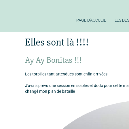
PAGE D'ACCUEIL
LES DE
Accueil
sortie
sortie 2023
Elles sont là !!!!
Elles sont là !!!!
Ay Ay Bonitas !!!
Les torpilles tant attendues sont enfin arrivées.
J'avais prévu une session émissoles et dodo pour cette matiné
changé mon plan de bataille