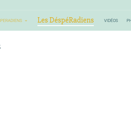
Les DéspéRadiens
SPERADIENS
VIDÉOS
P
s