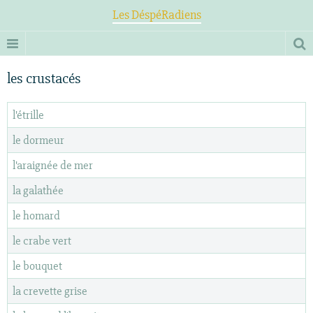
Les DéspéRadiens
les crustacés
l'étrille
le dormeur
l'araignée de mer
la galathée
le homard
le crabe vert
le bouquet
la crevette grise