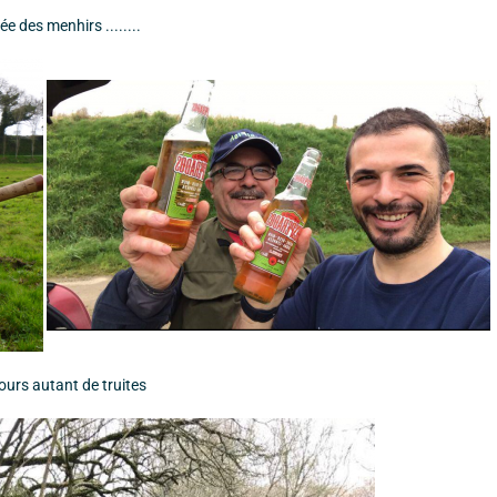
e des menhirs ........
jours autant de truites