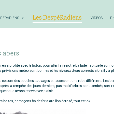
Les DéspéRadiens
SPERADIENS
VIDÉOS
P
s abers
on en a profité avec le fiston, pour aller faire notre ballade habituelle sur no
 prévisions météo sont bonnes et les niveaux d'eau corrects alors il y a pl
is ce sont des souches sauvages et toutes ont une robe différente. Les be
rès la tempête des jours derniers, pas mal d'arbres sont tombés, sortir u
 que nous avons relevé avec plaisir.
urs boites, hameçons fin de fer à ardillon écrasé, tout est ok