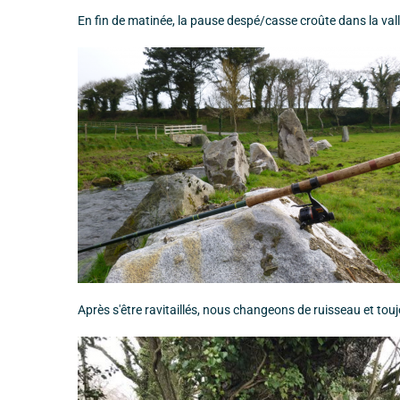
En fin de matinée, la pause despé/casse croûte dans la vallé
Après s'être ravitaillés, nous changeons de ruisseau et tou