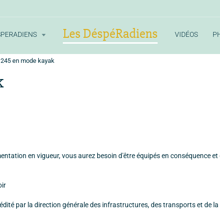
Les DéspéRadiens
SPERADIENS
VIDÉOS
P
 245 en mode kayak
k
mentation en vigueur, vous aurez besoin d'être équipés en conséquence et
oir
l édité par la direction générale des infrastructures, des transports et de l