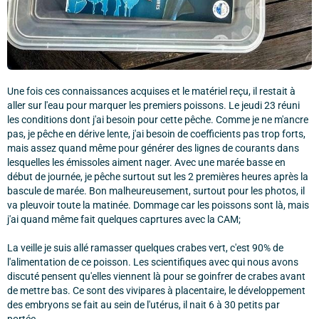
Une fois ces connaissances acquises et le matériel reçu, il restait à
aller sur l'eau pour marquer les premiers poissons. Le jeudi 23 réuni
les conditions dont j'ai besoin pour cette pêche. Comme je ne m'ancre
pas, je pêche en dérive lente, j'ai besoin de coefficients pas trop forts,
mais assez quand même pour générer des lignes de courants dans
lesquelles les émissoles aiment nager. Avec une marée basse en
début de journée, je pêche surtout sut les 2 premières heures après la
bascule de marée. Bon malheureusement, surtout pour les photos, il
va pleuvoir toute la matinée. Dommage car les poissons sont là, mais
j'ai quand même fait quelques caprtures avec la CAM;
La veille je suis allé ramasser quelques crabes vert, c'est 90% de
l'alimentation de ce poisson. Les scientifiques avec qui nous avons
discuté pensent qu'elles viennent là pour se goinfrer de crabes avant
de mettre bas. Ce sont des vivipares à placentaire, le développement
des embryons se fait au sein de l'utérus, il nait 6 à 30 petits par
portée.