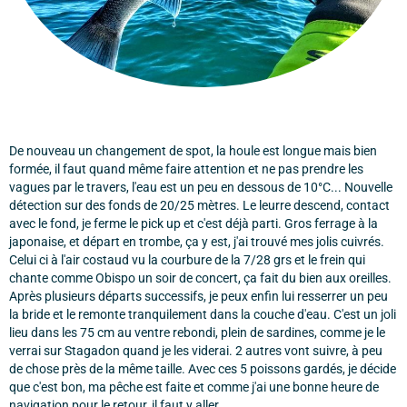
De nouveau un changement de spot, la houle est longue mais bien
formée, il faut quand même faire attention et ne pas prendre les
vagues par le travers, l'eau est un peu en dessous de 10°C... Nouvelle
détection sur des fonds de 20/25 mètres. Le leurre descend, contact
avec le fond, je ferme le pick up et c'est déjà parti. Gros ferrage à la
japonaise, et départ en trombe, ça y est, j'ai trouvé mes jolis cuivrés.
Celui ci à l'air costaud vu la courbure de la 7/28 grs et le frein qui
chante comme Obispo un soir de concert, ça fait du bien aux oreilles.
Après plusieurs départs successifs, je peux enfin lui resserrer un peu
la bride et le remonte tranquilement dans la couche d'eau. C'est un joli
lieu dans les 75 cm au ventre rebondi, plein de sardines, comme je le
verrai sur Stagadon quand je les viderai. 2 autres vont suivre, à peu
de chose près de la même taille. Avec ces 5 poissons gardés, je décide
que c'est bon, ma pêche est faite et comme j'ai une bonne heure de
navigation pour le retour, il faut y aller.