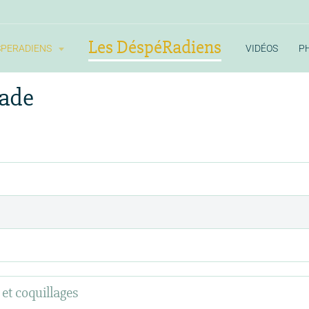
Les DéspéRadiens
SPERADIENS
VIDÉOS
P
rade
 et coquillages