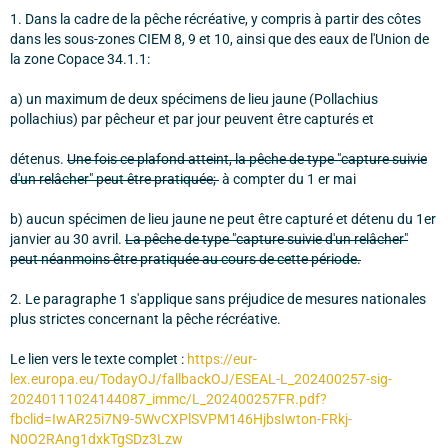
1. Dans la cadre de la pêche récréative, y compris à partir des côtes
dans les sous-zones CIEM 8, 9 et 10, ainsi que des eaux de l'Union de
la zone Copace 34.1.1:
a) un maximum de deux spécimens de lieu jaune (Pollachius
pollachius) par pêcheur et par jour peuvent être capturés et
détenus.
Une fois ce plafond atteint, la pêche de type "capture suivie
d'un relâcher" peut être pratiquée;
à compter du 1 er mai
b) aucun spécimen de lieu jaune ne peut être capturé et détenu du 1er
janvier au 30 avril.
La pêche de type "capture suivie d'un relâcher"
peut néanmoins être pratiquée au cours de cette période.
2. Le paragraphe 1 s'applique sans préjudice de mesures nationales
plus strictes concernant la pêche récréative.
Le lien vers le texte complet :
https://eur-
lex.europa.eu/TodayOJ/fallbackOJ/ESEAL-L_202400257-sig-
20240111024144087_immc/L_202400257FR.pdf?
fbclid=IwAR25i7N9-5WvCXPlSVPM146HjbsIwton-FRkj-
N0O2RAng1dxkTgSDz3Lzw