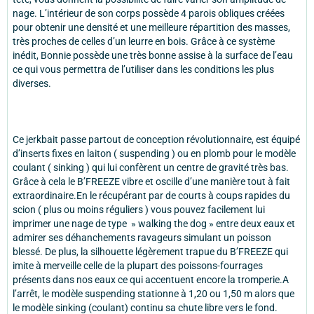
nage. L’intérieur de son corps possède 4 parois obliques créées
pour obtenir une densité et une meilleure répartition des masses,
très proches de celles d’un leurre en bois. Grâce à ce système
inédit, Bonnie possède une très bonne assise à la surface de l’eau
ce qui vous permettra de l’utiliser dans les conditions les plus
diverses.
Ce jerkbait passe partout de conception révolutionnaire, est équipé
d’inserts fixes en laiton ( suspending ) ou en plomb pour le modèle
coulant ( sinking ) qui lui confèrent un centre de gravité très bas.
Grâce à cela le B’FREEZE vibre et oscille d’une manière tout à fait
extraordinaire.En le récupérant par de courts à coups rapides du
scion ( plus ou moins réguliers ) vous pouvez facilement lui
imprimer une nage de type » walking the dog » entre deux eaux et
admirer ses déhanchements ravageurs simulant un poisson
blessé. De plus, la silhouette légèrement trapue du B’FREEZE qui
imite à merveille celle de la plupart des poissons-fourrages
présents dans nos eaux ce qui accentuent encore la tromperie.A
l’arrêt, le modèle suspending stationne à 1,20 ou 1,50 m alors que
le modèle sinking (coulant) continu sa chute libre vers le fond.