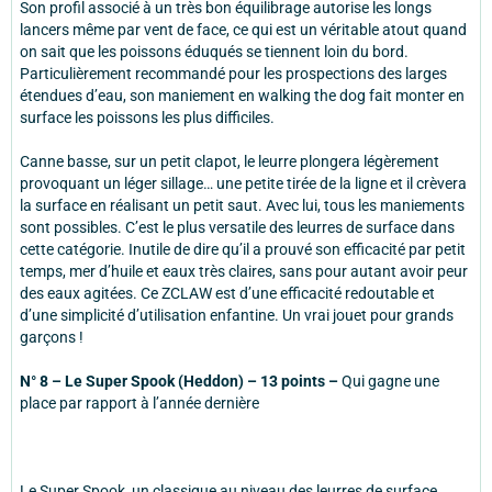
Son profil associé à un très bon équilibrage autorise les longs
lancers même par vent de face, ce qui est un véritable atout quand
on sait que les poissons éduqués se tiennent loin du bord.
Particulièrement recommandé pour les prospections des larges
étendues d’eau, son maniement en walking the dog fait monter en
surface les poissons les plus difficiles.
Canne basse, sur un petit clapot, le leurre plongera légèrement
provoquant un léger sillage… une petite tirée de la ligne et il crèvera
la surface en réalisant un petit saut. Avec lui, tous les maniements
sont possibles. C’est le plus versatile des leurres de surface dans
cette catégorie. Inutile de dire qu’il a prouvé son efficacité par petit
temps, mer d’huile et eaux très claires, sans pour autant avoir peur
des eaux agitées. Ce ZCLAW est d’une efficacité redoutable et
d’une simplicité d’utilisation enfantine. Un vrai jouet pour grands
garçons !
N° 8 – Le Super Spook (Heddon) – 13 points –
Qui gagne une
place par rapport à l’année dernière
Le Super Spook, un classique au niveau des leurres de surface,