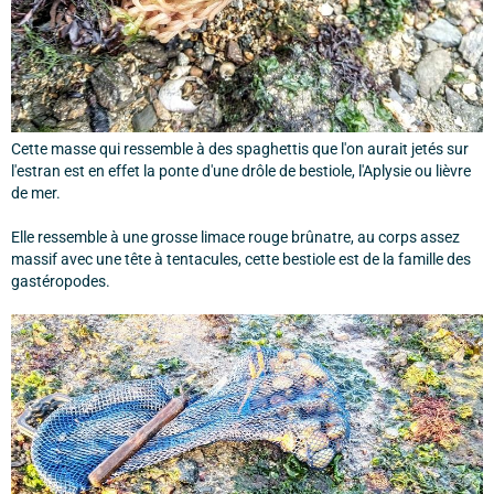
Cette masse qui ressemble à des spaghettis que l'on aurait jetés sur
l'estran est en effet la ponte d'une drôle de bestiole, l'Aplysie ou lièvre
de mer.
Elle ressemble à une grosse limace rouge brûnatre, au corps assez
massif avec une tête à tentacules, cette bestiole est de la famille des
gastéropodes.