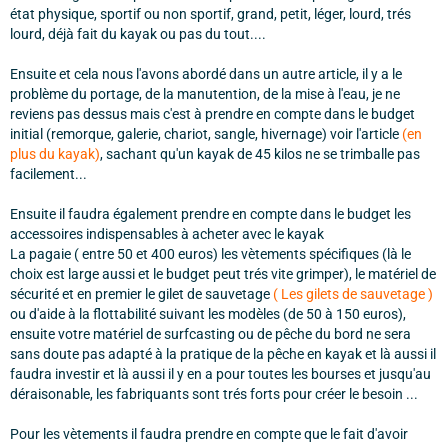
état physique, sportif ou non sportif, grand, petit, léger, lourd, trés
lourd, déjà fait du kayak ou pas du tout....
Ensuite et cela nous l'avons abordé dans un autre article, il y a le
problème du portage, de la manutention, de la mise à l'eau, je ne
reviens pas dessus mais c'est à prendre en compte dans le budget
initial (remorque, galerie, chariot, sangle, hivernage) voir l'article
(
en
plus du kayak
)
, sachant qu'un kayak de 45 kilos ne se trimballe pas
facilement...
Ensuite il faudra également prendre en compte dans le budget les
accessoires indispensables à acheter avec le kayak
La pagaie ( entre 50 et 400 euros) les vètements spécifiques (là le
choix est large aussi et le budget peut trés vite grimper), le matériel de
sécurité et en premier le gilet de sauvetage
(
Les gilets de sauvetage
)
ou d'aide à la flottabilité suivant les modèles (de 50 à 150 euros),
ensuite votre matériel de surfcasting ou de pêche du bord ne sera
sans doute pas adapté à la pratique de la pêche en kayak et là aussi il
faudra investir et là aussi il y en a pour toutes les bourses et jusqu'au
déraisonable, les fabriquants sont trés forts pour créer le besoin ...
Pour les vètements il faudra prendre en compte que le fait d'avoir