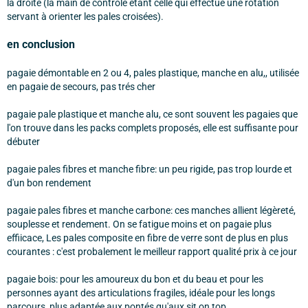
la droite (la main de contrôle étant celle qui effectue une rotation
servant à orienter les pales croisées).
en conclusion
pagaie démontable
en 2 ou 4
, pales plastique, manche en alu,, utilisée
en pagaie de secours, pas trés cher
pagaie pale plastique et manche alu, ce sont souvent les pagaies que
l'on trouve dans les packs complets proposés, elle est suffisante pour
débuter
pagaie pales fibres et manche fibre: un peu rigide, pas trop lourde et
d'un bon rendement
pagaie pales fibres et manche carbone: ces manches allient légèreté,
souplesse et rendement. On se fatigue moins et on pagaie plus
effiicace, Les pales composite en fibre de verre sont de plus en plus
courantes : c'est probalement le meilleur rapport qualité prix à ce jour
pagaie bois: pour les amoureux du bon et du beau et pour les
personnes ayant des articulations fragiles, idéale pour les longs
parcours, plus adaptée aux pontés qu'aux sit on top