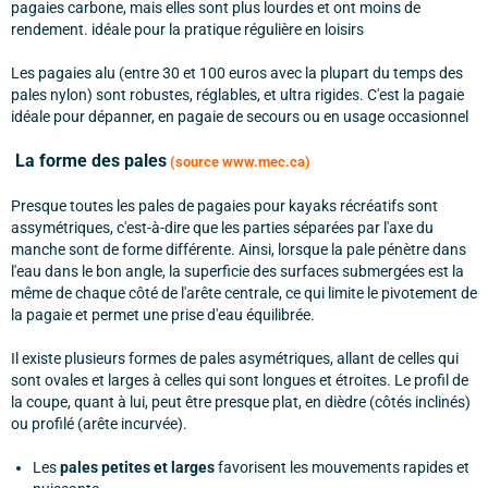
pagaies carbone, mais elles sont plus lourdes et ont moins de
rendement. idéale pour la pratique régulière en loisirs
Les pagaies alu (entre 30 et 100 euros avec la plupart du temps des
pales nylon) sont robustes, réglables, et ultra rigides. C'est la pagaie
idéale pour dépanner, en pagaie de secours ou en usage occasionnel
La forme des pales
(source www.mec.ca)
Presque toutes les pales de pagaies pour kayaks récréatifs sont
assymétriques, c'est-à-dire que les parties séparées par l'axe du
manche sont de forme différente. Ainsi, lorsque la pale pénètre dans
l'eau dans le bon angle, la superficie des surfaces submergées est la
même de chaque côté de l'arête centrale, ce qui limite le pivotement de
la pagaie et permet une prise d'eau équilibrée.
Il existe plusieurs formes de pales asymétriques, allant de celles qui
sont ovales et larges à celles qui sont longues et étroites. Le profil de
la coupe, quant à lui, peut être presque plat, en dièdre (côtés inclinés)
ou profilé (arête incurvée).
Les
pales petites et larges
favorisent les mouvements rapides et