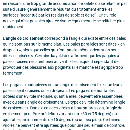
en raison d'une trop grande accumulation de saleté ou se relâcher par
suite d'usure, généralement le résultat du frottement entre les
surfaces (accentué par les résidus de sable et de sel). Une virole
neuve qui n'est pas bien ajustée risque également de se relâcher plus
rapidement.
L'
angle de croisement
correspond à l'angle qui existe entre des pales
qui ne sont pas sur le même plan. Les pales parallèles sont dites « en
drapeau », alors que celles qui n'ont pas la même orientation sont
dites « croisées ». Certains kayakistes affirment que les pagaies à
pales croisées résistent bien au vent. Elles risquent cependant de
provoquer des blessures aux poignets si le manche est agrippé trop
fermement.
Les pagaies monopièces ont un angle de croisement fixe, que leurs
pales soient croisées ou en drapeau. Les pagaies démontables
dotées d'une virole médiane, quant à elles, peuvent être assemblées
avec ou sans angle de croisement. Le type de virole détermine l'angle
de croisement. Dans le cas des viroles à bouton-pression, l'angle de
croisement peut être prédéfini (variant entre 60 et 75 degrés) ou
ajustable par incréments de 15 degrés (ou un peu plus). Certaines
viroles ne peuvent être ajustées que pour une seule main de contrôle,