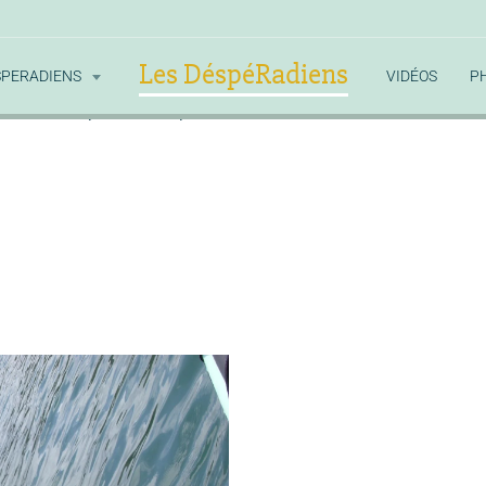
Les DéspéRadiens
SPERADIENS
VIDÉOS
P
rade
le maquereau atlantique