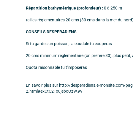
Répartition bathymétrique (profondeur) :
0 à 250 m
tailles règlementaires 20 cms (30 cms dans la mer du nord
CONSEILS DESPERADIENS
Si tu gardes un poisson, la caudale tu couperas
20 cms minimum réglementaire (on préfère 30), plus petit, 
Quota raisonnable tu t'imposeras
En savoir plus sur http://desperadiens.e-monsite.com/page
2.html#exCtC2ToujeboOzW.99