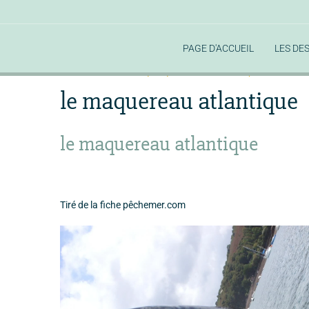
PAGE D'ACCUEIL
LES DE
Accueil
la faune aquatique de la rade
les poissons de la 
le maquereau atlantique
le maquereau atlantique
Tiré de la fiche pêchemer.com