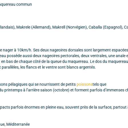
 maquereau commun
llandais), Makrele (Allemand), Makrell (Norvégien), Caballa (Espagnol), C
e nager à 10km/h. Ses deux nageoires dorsales sont largement espacées, 
eau possède aussi deux nageoires pectorales, deux ventrales, une anale 
t et en bas de chaque côté de la queue du maquereau. Le dos du maquereau
parallèles, les flancs et le ventre sont blancs argentés.
ons pélagiques qui se nourrissent de petits
poissons
tels que
e du printemps à l’arrière saison (octobre) et forment parfois d’immenses 
acts parfois énormes en pleine eau, souvent près de la surface, partout 
ue, Méditerranée