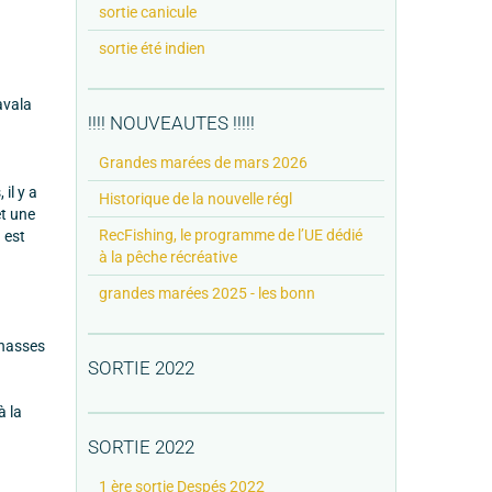
sortie canicule
sortie été indien
avala
!!!! NOUVEAUTES !!!!!
Grandes marées de mars 2026
il y a
Historique de la nouvelle régl
et une
RecFishing, le programme de l’UE dédié
 est
à la pêche récréative
grandes marées 2025 - les bonn
chasses
SORTIE 2022
à la
SORTIE 2022
1 ère sortie Despés 2022