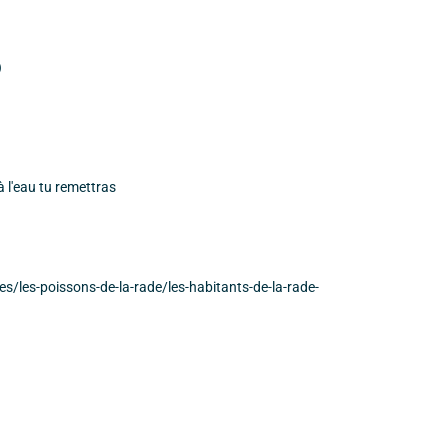
)
à l'eau tu remettras
s/les-poissons-de-la-rade/les-habitants-de-la-rade-