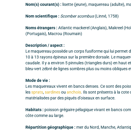
Nom(s) courant(s) :
lisette (jeune), maquereau (adulte),
Nom scientifique :
Scomber scombus
(Linné, 1758)
Noms étrangers :
Atlantic mackerel (Anglais), Makreel (Ho
(Portugais), Macrou (Roumain)
Description / aspect :
Le maquereau possède un corps fusiforme qui lui permet d
10 à 13 rayons épineux sur la première dorsale. Le maquer
caudale. Il y a environ 5 pinnules (triangles durs) en hau
bleu-vert zébré de lignes sombres plus ou moins obliques et 
Mode de vie :
Les maquereaux vivent en bancs denses. Ce sont des poiss
les
sprats
,
sardines
ou
anchois
. Ils sont présents à la cot
matérialisées par des piqués d’oiseaux en surface.
Habitats :
poisson grégaire pélagique vivant en bancs comp
côte comme au large.
Répartition géographique :
mer du Nord, Manche, Atlantiq