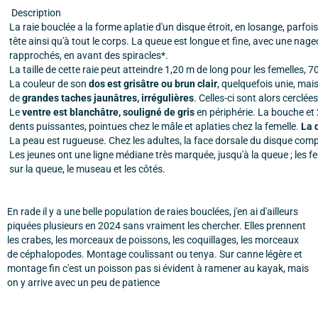
Description
La raie bouclée a la forme aplatie d'un disque étroit, en losange, parfoi
tête ainsi qu'à tout le corps. La queue est longue et fine, avec une nageo
rapprochés, en avant des spiracles*.
La taille de cette raie peut atteindre 1,20 m de long pour les femelles, 
La couleur de son
dos est grisâtre ou brun
clair
, quelquefois unie, ma
de
grandes taches jaunâtres, irrégulières
. Celles-ci sont alors cerclée
Le
ventre est blanchâtre, souligné de gris
en périphérie. La bouche et 
dents puissantes, pointues chez le mâle et aplaties chez la femelle.
La 
La peau est rugueuse. Chez les adultes, la face dorsale du disque co
Les jeunes ont une ligne médiane très marquée, jusqu'à la queue ; les fe
sur la queue, le museau et les côtés.
En rade il y a une belle population de raies bouclées, j'en ai d'ailleurs
piquées plusieurs en 2024 sans vraiment les chercher. Elles prennent
les crabes, les morceaux de poissons, les coquillages, les morceaux
de céphalopodes. Montage coulissant ou tenya. Sur canne légère et
montage fin c'est un poisson pas si évident à ramener au kayak, mais
on y arrive avec un peu de patience