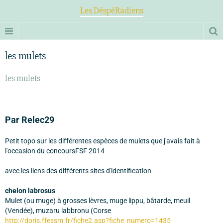
Les DéspéRadiens
les mulets
les mulets
Par Relec29
Petit topo sur les différentes espèces de mulets que j'avais fait à
l'occasion du concoursFSF 2014
avec les liens des différents sites d'identification
chelon labrosus
Mulet (ou muge) à grosses lèvres, muge lippu, bâtarde, meuil
(Vendée), muzaru labbronu (Corse
http://doris.ffessm.fr/fiche2.asp?fiche_numero=1435