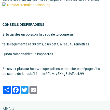
CONSEILS DESPERADIENS
Si tu gardes un poisson, la caudale tu couperas
taille réglementaire 30 cms, plus petit, à l'eau tu remettras
Quota raisonnable tu t'imposeras
En savoir plus sur http://desperadiens.e-monsite.com/pages/les-
poissons-de-la-rade/l-6.html#FbMrvSX4g3UATpc4.99
Partager
Facebook
Twitter
Email
MENU