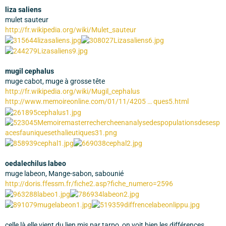
liza saliens
mulet sauteur
http://fr.wikipedia.org/wiki/Mulet_sauteur
mugil cephalus
muge cabot, muge à grosse tête
http://fr.wikipedia.org/wiki/Mugil_cephalus
http://www.memoireonline.com/01/11/4205 … ques5.html
oedalechilus labeo
muge labeon, Mange-sabon, sabounié
http://doris.ffessm.fr/fiche2.asp?fiche_numero=2596
celle là elle vient du lien mis par tarpo, on voit bien les différences