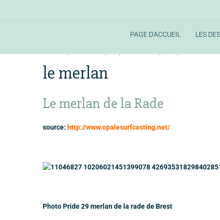
PAGE D'ACCUEIL
LES DE
Accueil
la faune aquatique de la rade
les poissons de la 
le merlan
Le merlan de la Rade
source:
http://www.opalesurfcasting.net/
Photo Pride 29 merlan de la rade de Brest