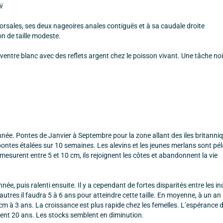
i
dorsales, ses deux nageoires anales contiguës et à sa caudale droite
n de taille modeste.
le ventre blanc avec des reflets argent chez le poisson vivant. Une tâche noi
nnée. Pontes de Janvier à Septembre pour la zone allant des iles britanni
ontes étalées sur 10 semaines. Les alevins et les jeunes merlans sont pé
 mesurent entre 5 et 10 cm, ils rejoignent les côtes et abandonnent la vie
e, puis ralenti ensuite. Il y a cependant de fortes disparités entre les ind
utres il faudra 5 à 6 ans pour atteindre cette taille. En moyenne, à un an 
m à 3 ans. La croissance est plus rapide chez les femelles. L’espérance d
uent 20 ans. Les stocks semblent en diminution.