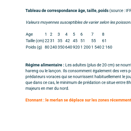
Tableau de correspondance âge, taille, poids
(source : I
Valeurs moyennes susceptibles de varier selon les poissons
Age
1
2
3
4
5
6
7
8
Taille (cm)
22
31
35
42
45
51
55
61
Poids (g)
80
240
350
640
920
1 200
1 540
2 160
Régime alimentaire :
Les adultes (plus de 20 cm) se nourri
hareng ou le lançon. Ils consomment également des vers p
prédateurs voraces qui se nourrissent habituellement le jou
que dans ce cas, le minimum de prédation ce situe entre 8h
majeurs en mer du nord.
Etonnant : le merlan se déplace sur les zones récemment 