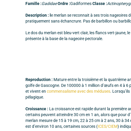
Famille :
Gadidae
Ordre :
Gadiformes
Classe :
Actinopterygi
Description : l
e merlan se reconnait à ses trois nageoires 
pratiquement sans échancrure. Pas de barbillon ou barbillo
Le dos du merlan est bleu-vert clair, les flancs vert-jaune, 
présente à la base de la nageoire pectorale.
Reproduction :
Mature entre la troisième et la quatrième a
golfe de Gascogne. De 100000 à 1 million d’œufs en 4 à 6 p
et vivent en
commensalisme avec des méduses
. Lorsqu’ils
pélagique.
Croissance :
La croissance est rapide durant la première anné
certains peuvent atteindre 30 cm en 1 an, alors que pour d’a
merlan mesure de 15 à 19 cm, 22 à 25 cm à 2 ans, 30 à 34 c
est d’environ 10 ans, certaines sources (
ICES/CIEM
) indiq