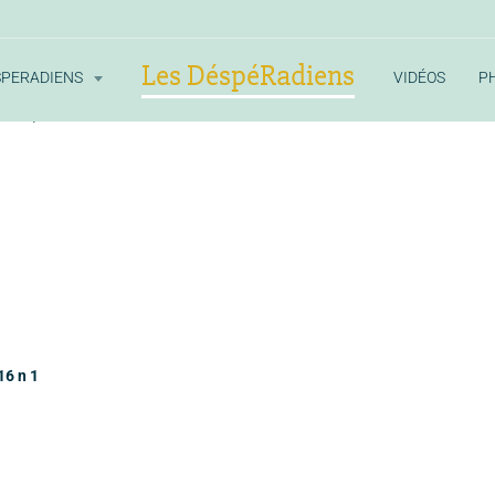
Les DéspéRadiens
SPERADIENS
VIDÉOS
P
rade
le merlan