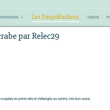
Les DéspéRadiens
SPERADIENS
VIDÉOS
P
émentines fourrées au crabe par Relec29
crabe par Relec29
es coupées en petits dés et mélangés au surimi, trés bon aussi