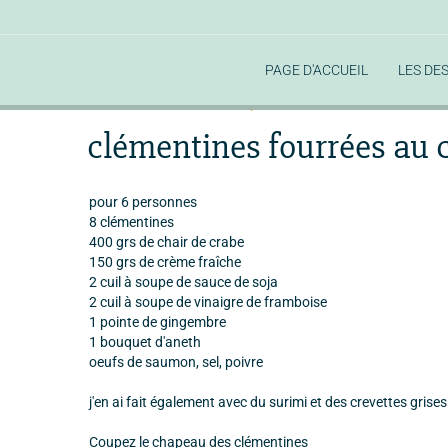
PAGE D'ACCUEIL
LES DE
Accueil
Les recettes Despéradiennes
Les sucrées
cl
clémentines fourrées au 
pour 6 personnes
8 clémentines
400 grs de chair de crabe
150 grs de crème fraîche
2 cuil à soupe de sauce de soja
2 cuil à soupe de vinaigre de framboise
1 pointe de gingembre
1 bouquet d'aneth
oeufs de saumon, sel, poivre
j'en ai fait également avec du surimi et des crevettes gris
Coupez le chapeau des clémentines