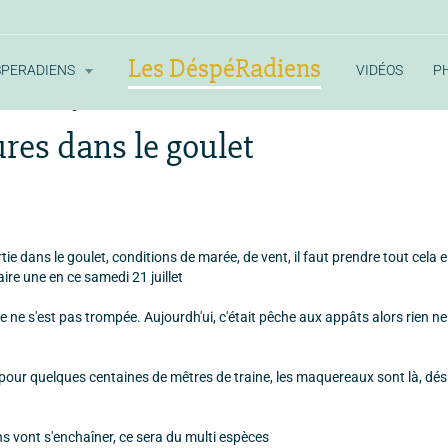
Les DéspéRadiens
SPERADIENS
VIDÉOS
P
res dans le goulet
res dans le goulet
ie dans le goulet, conditions de marée, de vent, il faut prendre tout cela 
aire une en ce samedi 21 juillet
 ne s'est pas trompée. Aujourdh'ui, c'était pêche aux appâts alors rien ne
au pour quelques centaines de mêtres de traine, les maquereaux sont là, dés
s vont s'enchaîner, ce sera du multi espèces