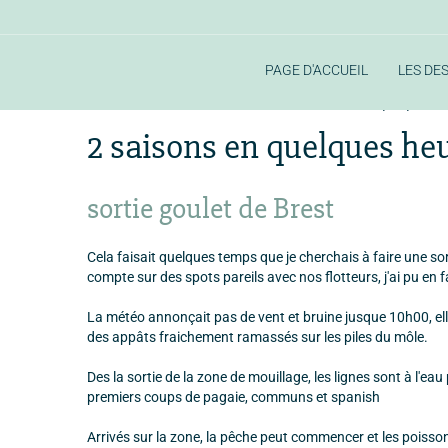
PAGE D'ACCUEIL
LES DE
Accueil
sortie
sorties 2018
2 saisons en quelques heu
2 saisons en quelques heu
sortie goulet de Brest
Cela faisait quelques temps que je cherchais à faire une sort
compte sur des spots pareils avec nos flotteurs, j'ai pu en f
La météo annonçait pas de vent et bruine jusque 10h00, elle
des appâts fraichement ramassés sur les piles du môle.
Des la sortie de la zone de mouillage, les lignes sont à l'e
premiers coups de pagaie, communs et spanish
Arrivés sur la zone, la pêche peut commencer et les poisson