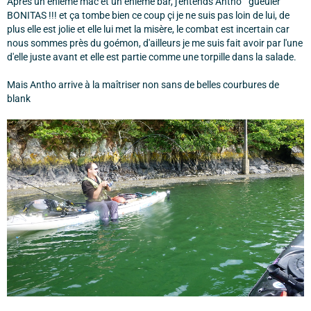
Après un énième mac et un énième bar, j'entends Antho " gueuler"
BONITAS !!! et ça tombe bien ce coup çi je ne suis pas loin de lui, de
plus elle est jolie et elle lui met la misère, le combat est incertain car
nous sommes près du goémon, d'ailleurs je me suis fait avoir par l'une
d'elle juste avant et elle est partie comme une torpille dans la salade.
Mais Antho arrive à la maîtriser non sans de belles courbures de
blank