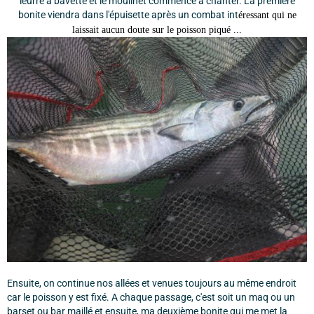
leurre à bavette et le moulinet commence à chanter. La première
bonite viendra dans l'épuisette après un combat int
éressant qui ne
laissait aucun doute sur le poisson piqué ...
Ensuite, on continue nos allées et venues toujours au même endroit
car le poisson y est fixé. A chaque passage, c'est soit un maq ou un
barset ou bar maillé et ensuite, ma deuxième bonite qui me met la