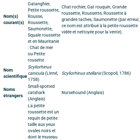
Gatanghier,
Chat-rochier, Gat rouquin, Grande
Petite roussette,
roussette, Roussette, Roussette à
Nom(s)
Rousse,
grandes taches, Saumonette (par erreur,
courant(s)
Roussette,
ce nom est attribué à la petite roussette
Saumonette,
vidée et nettoyée pour la vente).
Squale roussette
et en Mauritanie
: Chat de mer
ou Petite
rousette
Scyliorhinus
Nom
canicula
(Linné,
Scyliorhinus stellaris
(Scopoli, 1786)
scientifique
1758)
Small-spotted
Noms
catshark
Nursehound (Anglais)
étrangers
(Anglais)
La petite
roussette est un
requin de petite
taille aux yeux
ovales noirs et
dont le museau