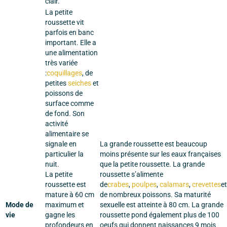
clair.
La petite
roussette vit
parfois en banc
important. Elle a
une alimentation
très variée
:
coquillages
, de
petites
seiches
et
poissons de
surface comme
de fond. Son
activité
alimentaire se
signale en
La grande roussette est beaucoup
particulier la
moins présente sur les eaux françaises
nuit.
que la petite roussette. La grande
La petite
roussette s’alimente
roussette est
de
crabes
,
poulpes
,
calamars
,
crevettes
et
mature à 60 cm
de nombreux poissons. Sa maturité
Mode de
maximum et
sexuelle est atteinte à 80 cm. La grande
vie
gagne les
roussette pond également plus de 100
profondeurs en
oeufs qui donnent naissances 9 mois