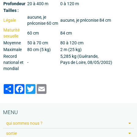
Profondeur
20 à 400 m
0 à 120 m
Tailles :
aucune, je
Légale
aucune, je préconise 84 cm
préconise 60 cm
Maturité
60 cm
84 cm
sexuelle
Moyenne
50 à 70 cm
80 à 120 cm
Maximale
80 cm (5 kg)
2 m (25 kg)
Record
5,285 kg (Guérande,
national et
-
Pays de Loire, 08/05/2002)
mondial
Partager
Facebook
Twitter
Email
MENU
qui sommes nous ?
sortie