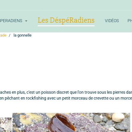
Les DéspéRadiens
SPERADIENS
VIDÉOS
P
rade
la gonnelle
aches en plus, c'est un poisson discret que l'on trouve sous les pierres da
 en pêchant en rockfishing avec un petit morceau de crevette ou un morc