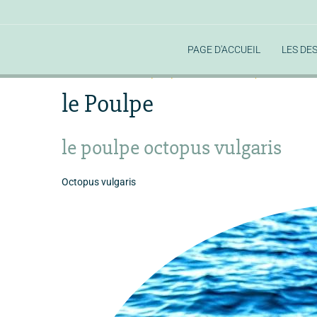
PAGE D'ACCUEIL
LES DE
Accueil
la faune aquatique de la rade
les poissons de la 
le Poulpe
le poulpe octopus vulgaris
Octopus vulgaris