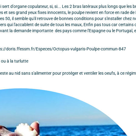
sert d'organe copulateur, si, si... Les 2 bras latéraux plus longs que les b
 et ses grand yeux fixes innocents, le poulpe revient en force en rade de 
es 50, il semble qu'il retrouve de bonnes conditions pour s'installer chez 
rs qui l'accablent de suite de tous les maux, Enfin pas tous car certains o
e devant la demande importante des pays comme l'Espagne ou le Portugal, 
ttps://doris.ffessm.fr/Especes/Octopus-vulgaris-Poulpe-commun-847
 ou à la turlutte
ste au nid sans s'alimenter pour protéger et ventiler les oeufs, à ce régime