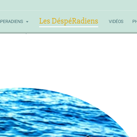
Les DéspéRadiens
SPERADIENS
VIDÉOS
P
rade
le Poulpe